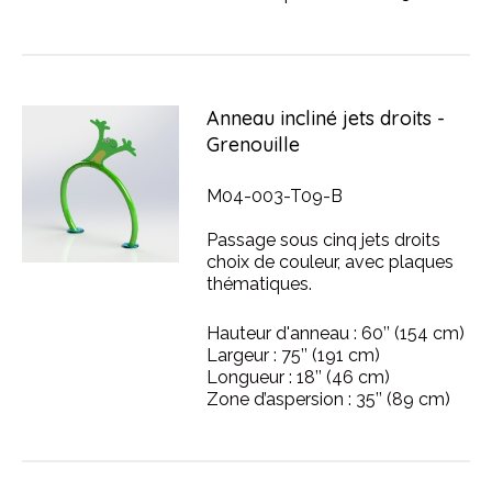
Anneau incliné jets droits -
Grenouille
M04-003-T09-B
Passage sous cinq jets droits
choix de couleur, avec plaques
thématiques.
Hauteur d'anneau : 60’’ (154 cm)
Largeur : 75’’ (191 cm)
Longueur : 18’’ (46 cm)
Zone d’aspersion : 35’’ (89 cm)