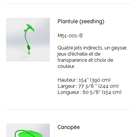
Plantule (seedling)
M51-001-B
Quatre jets indirects, un geyser,
jeux d'échelle et de
transparence et choix de
couleur.
Hauteur : 154’’ (390 cm)
Largeur : 77 3/8 ’’ (244 cm)
Longueur : 60 5/8’’ (154 cm)
Canopée