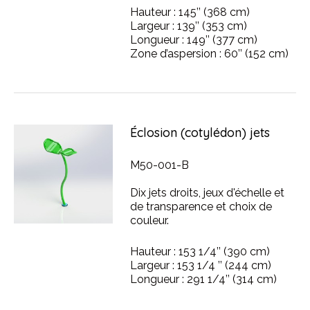
Hauteur : 145’’ (368 cm)
Largeur : 139’’ (353 cm)
Longueur : 149’’ (377 cm)
Zone d’aspersion : 60’’ (152 cm)
Éclosion (cotylédon) jets
M50-001-B
Dix jets droits, jeux d'échelle et
de transparence et choix de
couleur.
Hauteur : 153 1/4’’ (390 cm)
Largeur : 153 1/4 ’’ (244 cm)
Longueur : 291 1/4’’ (314 cm)