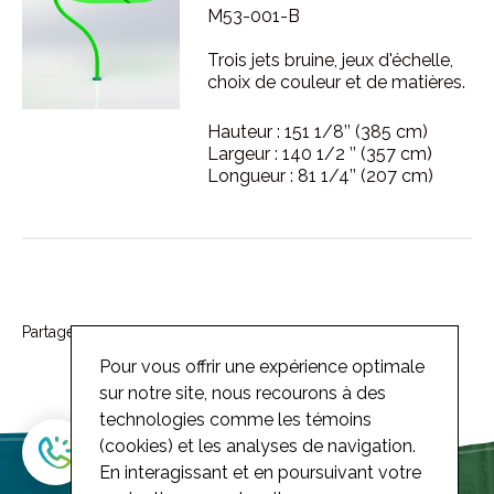
M53-001-B
Trois jets bruine, jeux d'échelle,
choix de couleur et de matières.
Hauteur : 151 1/8’’ (385 cm)
Largeur : 140 1/2 ’’ (357 cm)
Longueur : 81 1/4’’ (207 cm)
Partagez cette page à votre réseau
Pour vous offrir une expérience optimale
sur notre site, nous recourons à des
technologies comme les témoins
(cookies) et les analyses de navigation.
En interagissant et en poursuivant votre