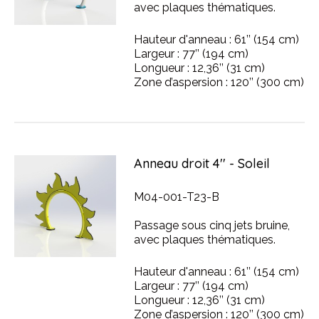
avec plaques thématiques.
Hauteur d'anneau : 61’’ (154 cm)
Largeur : 77’’ (194 cm)
Longueur : 12,36’’ (31 cm)
Zone d’aspersion : 120’’ (300 cm)
Anneau droit 4'' - Soleil
M04-001-T23-B
Passage sous cinq jets bruine,
avec plaques thématiques.
Hauteur d'anneau : 61’’ (154 cm)
Largeur : 77’’ (194 cm)
Longueur : 12,36’’ (31 cm)
Zone d’aspersion : 120’’ (300 cm)