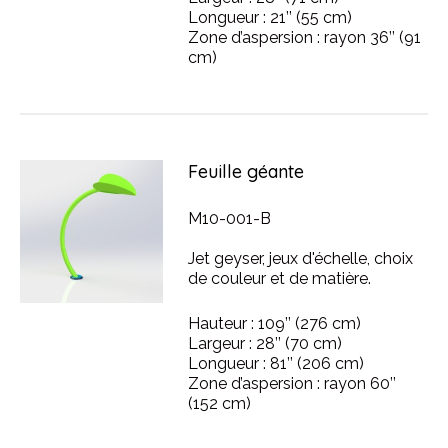
Longueur : 21’’ (55 cm)
Zone d’aspersion : rayon 36’’ (91
cm)
Feuille géante
M10-001-B
Jet geyser, jeux d'échelle, choix
de couleur et de matière.
Hauteur : 109’’ (276 cm)
Largeur : 28’’ (70 cm)
Longueur : 81’’ (206 cm)
Zone d’aspersion : rayon 60’’
(152 cm)