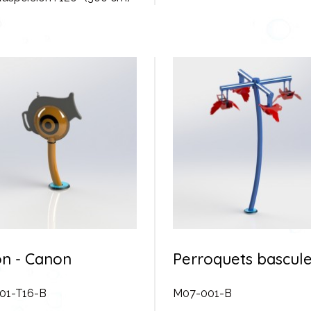
n - Canon
Perroquets bascul
01-T16-B
M07-001-B