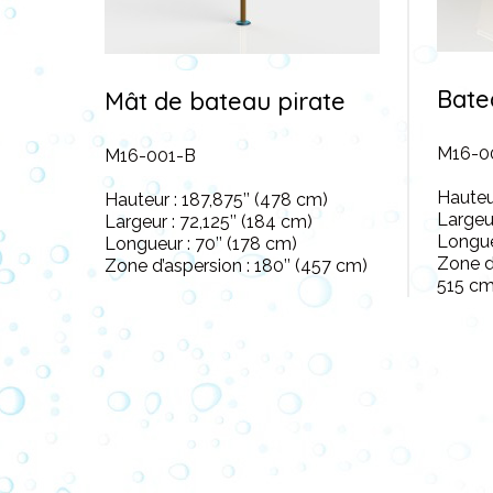
Bate
Mât de bateau pirate
M16-0
M16-001-B
Hauteur
Hauteur : 187,875’’ (478 cm)
Largeur
Largeur : 72,125’’ (184 cm)
Longue
Longueur : 70’’ (178 cm)
Zone d’
Zone d’aspersion : 180’’ (457 cm)
515 cm