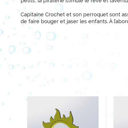
petits, la piraterie stimule le rêve et l’aventu
Capitaine Crochet et son perroquet sont as
de faire bouger et jaser les enfants. À l’abo