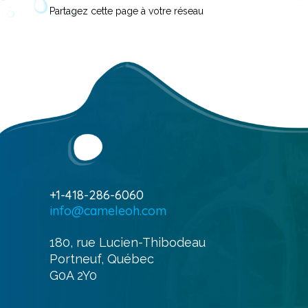
Partagez cette page à votre réseau
+1-418-286-6060
info@cameleoh.com
180, rue Lucien-Thibodeau
Portneuf, Québec
G0A 2Y0