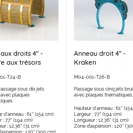
ux droits 4'' -
Anneau droit 4'' -
re aux trésors
Kraken
01-T24-B
M04-001-T26-B
assage sous dix jets
Passage sous cinq jets brui
, avec plaques
avec plaques thématiques.
iques.
Hauteur d'anneau : 61’’ (15
 d'anneau : 61’’ (154 cm)
Largeur : 77’’ (194 cm)
 : 77’’ (194 cm)
Longueur : 12,36’’ (31 cm)
r : 12,36’’ (31 cm)
Zone d’aspersion : 120’’ (3
aspersion : 120’’ (300 cm)