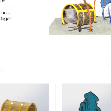
re.
surés
rdage!